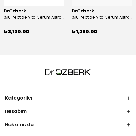
DrÖzberk
DrÖzberk
%10 Peptide Vital Serum Astragalus & Ginseng Extract 30 mL
%10 Peptide Vital Serum Astragalus & Ginseng Extract 10 mL
₺ 3,100.00
₺ 1,250.00
Kategoriler
Hesabım
Hakkımızda