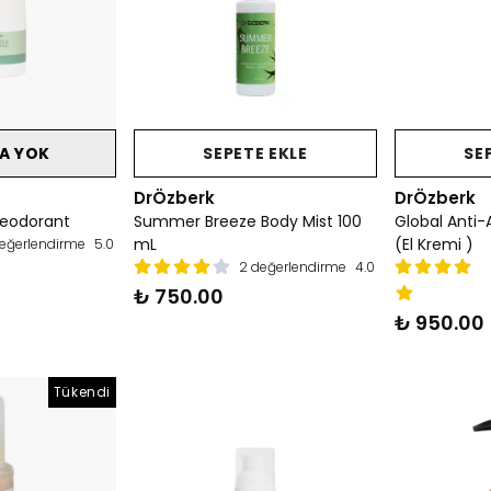
A YOK
SEPETE EKLE
SE
DrÖzberk
DrÖzberk
Deodorant
Summer Breeze Body Mist 100
Global Anti
mL
(El Kremi )
eğerlendirme
5.0
2 değerlendirme
4.0
₺ 750.00
₺ 950.00
Tükendi