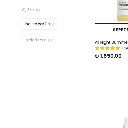
İndirim yok
( 28 )
SEPETE
Filtreleri temizle
All Night Summe
1 d
₺ 1,650.00