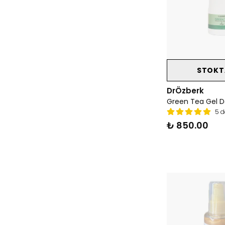
STOKT
DrÖzberk
Green Tea Gel 
5 d
₺ 850.00