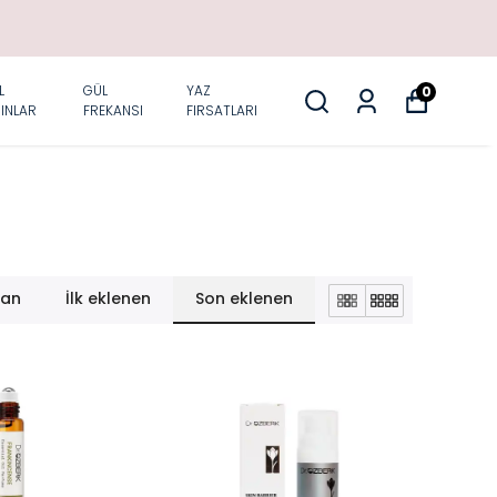
L
GÜL
YAZ
0
INLAR
FREKANSI
FIRSATLARI
lan
İlk eklenen
Son eklenen