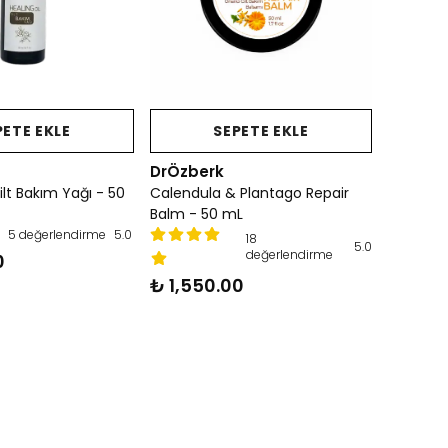
PETE EKLE
SEPETE EKLE
DrÖzberk
ilt Bakım Yağı - 50
Calendula & Plantago Repair
Balm - 50 mL
5 değerlendirme
5.0
18
5.0
değerlendirme
0
₺ 1,550.00