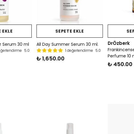
 EKLE
SEPETE EKLE
SE
DrÖzberk
r Serum 30 ml
All Day Summer Serum 30 ml.
Frankincense
eğerlendirme
5.0
1 değerlendirme
5.0
Perfume 10 
₺ 1,650.00
₺ 450.00