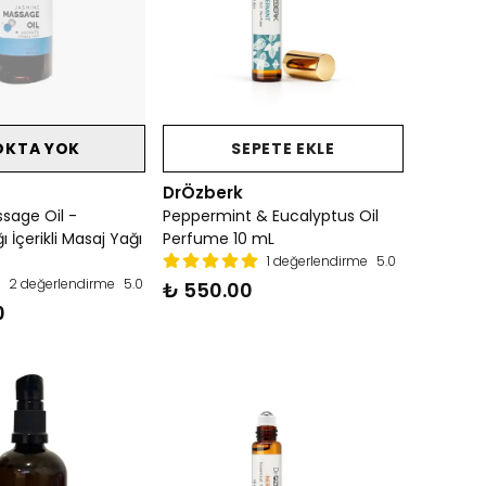
OKTA YOK
SEPETE EKLE
DrÖzberk
sage Oil -
Peppermint & Eucalyptus Oil
 İçerikli Masaj Yağı
Perfume 10 mL
1 değerlendirme
5.0
2 değerlendirme
5.0
₺ 550.00
0