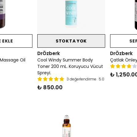
 EKLE
STOKTA YOK
SE
DrÖzberk
DrÖzberk
 Massage Oil
Cool Windy Summer Body
Çatlak Önley
Toner 200 mL. Koruyucu Vücut
Spreyi.
₺ 1,250.0
3 değerlendirme
5.0
₺ 850.00