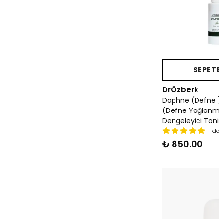
SEPETE
DrÖzberk
Daphne (Defne 
(Defne Yağlanma
Dengeleyici Toni
1 d
₺ 850.00