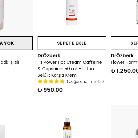
A YOK
SEPETE EKLE
SE
DrÖzberk
DrÖzberk
k Işıltılı
Fit Power Hot Cream Caffeine
Flower Harm
& Capsaicin 50 mL - Isıtan
₺ 1,250.0
Selülit Karşıtı Krem
1 değerlendirme
5.0
₺ 950.00