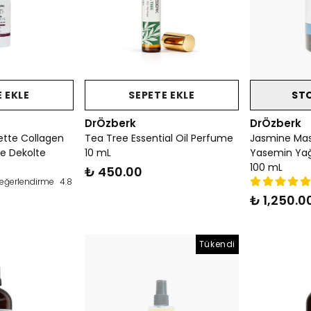
 EKLE
SEPETE EKLE
ST
DrÖzberk
DrÖzberk
ette Collagen
Tea Tree Essential Oil Perfume
Jasmine Mas
e Dekolte
10 mL
Yasemin Yağı
100 mL
₺ 450.00
eğerlendirme
4.8
₺ 1,250.0
Tükendi