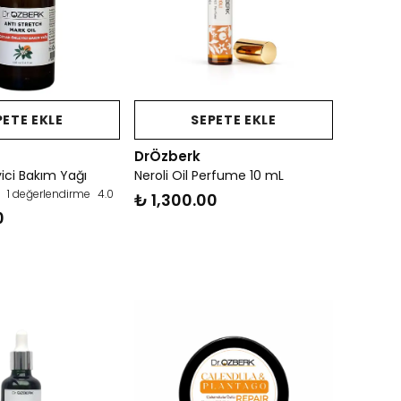
PETE EKLE
SEPETE EKLE
DrÖzberk
ici Bakım Yağı
Neroli Oil Perfume 10 mL
1 değerlendirme
4.0
₺ 1,300.00
0