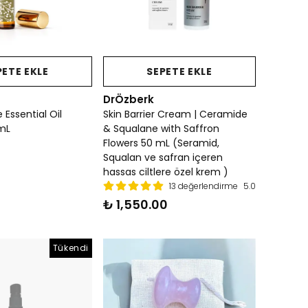
PETE EKLE
SEPETE EKLE
DrÖzberk
 Essential Oil
Skin Barrier Cream | Ceramide
mL
& Squalane with Saffron
Flowers 50 mL (Seramid,
Squalan ve safran içeren
hassas ciltlere özel krem )
13 değerlendirme
5.0
₺ 1,550.00
Tükendi