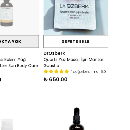
OKTA YOK
SEPETE EKLE
DrÖzberk
sı Bakım Yağı
Quarts Yüz Masajı İçin Mantar
fter Sun Body Care
Guasha
1 değerlendirme
5.0
₺ 650.00
0