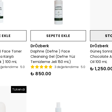
 EKLE
SEPETE EKLE
ST
DrÖzberk
DrÖzberk
) Face Toner
Daphne (Defne ) Face
Güneş Sonra
 Karşıtı
Cleansing Gel (Defne Yüz
Chocolate A
k ) 100 mL
Temizleme Jeli 150 mL)
Oil 100 mL
eğerlendirme
5.0
3 değerlendirme
5.0
₺ 1,250.0
₺ 850.00
Tükendi