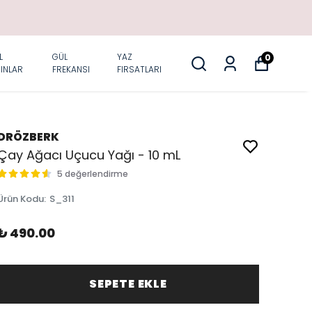
L
GÜL
YAZ
0
INLAR
FREKANSI
FIRSATLARI
DRÖZBERK
Çay Ağacı Uçucu Yağı - 10 mL
5 değerlendirme
Ürün Kodu
:
S_311
₺ 490.00
SEPETE EKLE