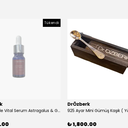
Tükendi
k
DrÖzberk
%10 Peptide Vital Serum Astragalus & Ginseng Extract 10 mL
0.00
₺ 1,800.00