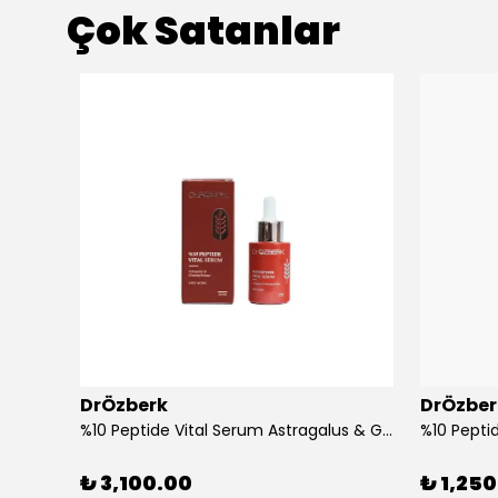
Çok Satanlar
DrÖzberk
DrÖzber
%10 Peptide Vital Serum Astragalus & Ginseng Extract 30 mL
₺ 3,100.00
₺ 1,25