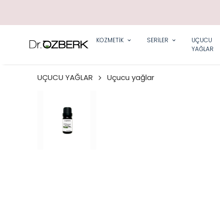
KOZMETİK
SERİLER
UÇUCU
YAĞLAR
UÇUCU YAĞLAR
Uçucu yağlar