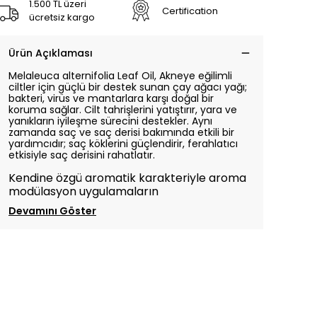
1.500 TL üzeri
Certification
ücretsiz kargo
Ürün Açıklaması
Melaleuca alternifolia Leaf Oil,
Akneye eğilimli
ciltler için güçlü bir destek sunan çay ağacı yağı;
bakteri, virüs ve mantarlara karşı doğal bir
koruma sağlar. Cilt tahrişlerini yatıştırır, yara ve
yanıkların iyileşme sürecini destekler. Aynı
zamanda saç ve saç derisi bakımında etkili bir
yardımcıdır; saç köklerini güçlendirir, ferahlatıcı
etkisiyle saç derisini rahatlatır.
Kendine özgü aromatik karakteriyle aroma
modülasyon uygulamaların
Devamını Göster