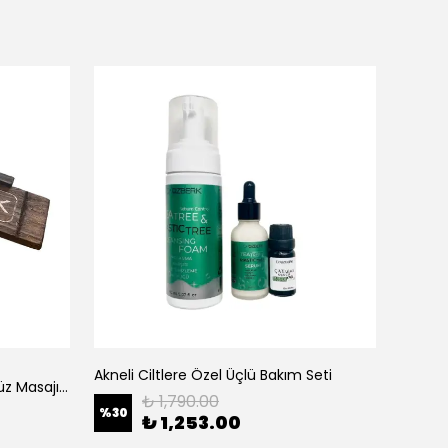
Akneli Ciltlere Özel Üçlü Bakım Seti
ALL D
925 Ayar Mini Gümüş Kaşık ( Yüz Masajı ve Cilde Krem Uygulaması )
₺ 1,790.00
%
30
₺ 1,253.00
₺ 75