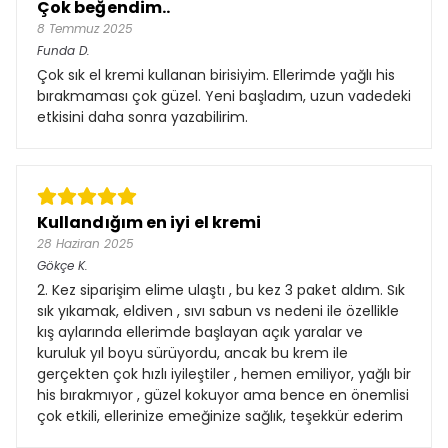
Çok beğendim..
8 Temmuz 2025
Funda
D.
Çok sık el kremi kullanan birisiyim. Ellerimde yağlı his
bırakmaması çok güzel. Yeni başladım, uzun vadedeki
etkisini daha sonra yazabilirim.
Kullandığım en iyi el kremi
28 Haziran 2025
Gökçe
K.
2. Kez siparişim elime ulaştı , bu kez 3 paket aldım. Sık
sık yıkamak, eldiven , sıvı sabun vs nedeni ile özellikle
kış aylarında ellerimde başlayan açık yaralar ve
kuruluk yıl boyu sürüyordu, ancak bu krem ile
gerçekten çok hızlı iyileştiler , hemen emiliyor, yağlı bir
his bırakmıyor , güzel kokuyor ama bence en önemlisi
çok etkili, ellerinize emeğinize sağlık, teşekkür ederim