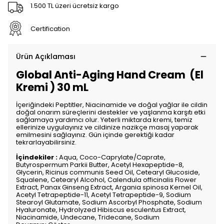
1.500 TL üzeri ücretsiz kargo
Certification
Ürün Açıklaması
Global Anti-Aging Hand Cream (El
Kremi ) 30 mL
İçeriğindeki Peptitler, Niacinamide ve doğal yağlar ile cildin
doğal onarım süreçlerini destekler ve yaşlanma karşıtı etki
sağlamaya yardımcı olur. Yeterli miktarda kremi, temiz
ellerinize uygulayınız ve cildinize nazikçe masaj yaparak
emilmesini sağlayınız. Gün içinde gerektiği kadar
tekrarlayabilirsiniz.
İçindekiler :
Aqua, Coco-Caprylate/Caprate,
Butyrospermum Parkii Butter, Acetyl Hexapeptide-8,
Glycerin, Ricinus communis Seed Oil, Cetearyl Glucoside,
Squalene, Cetearyl Alcohol, Calendula officinalis Flower
Extract, Panax Ginseng Extract, Argania spinosa Kernel Oil,
Acetyl Tetrapeptide-11, Acetyl Tetrapeptide-9, Sodium
Stearoyl Glutamate, Sodium Ascorbyl Phosphate, Sodium
Hyaluronate, Hydrolyzed Hibiscus esculentus Extract,
Niacinamide, Undecane, Tridecane, Sodium