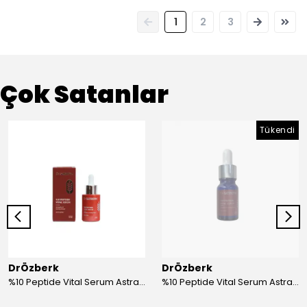
1
2
3
Çok Satanlar
Tükendi
DrÖzberk
DrÖzberk
%10 Peptide Vital Serum Astragalus & Ginseng Extract 30 mL
%10 Peptide Vital Serum Astragalus & Ginseng Extract 10 mL