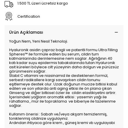
1.500 TL üzeri ücretsiz kargo
Certification
Ürün Açıklaması
Yoğun Nem, Yeni Nesil Teknoloji.
Hyaluronik asidin çapraz bagli ve patentli formu Ultra Filling
Spheres™ ile formüle edilen bu serum, cildin tum
katmanlarinda derinlemesine nem saglar. Ağırlığının 40
katı kadar suyu epidermis tabakalarında tutan Hyaluronik
asit küreleri böylece cilt yüzeyinin daha dolgun ve pürüzsüz
görünmesini sağlar.
Stabil C vitamini ve niasinamid ile desteklenen formül,
serbest radikallere kargi savaşırken cildin tonunu
eşitlemeye destek olur. Uzak doğunun mucize bitkisi kabul
edilen ve son yıllarda anti aging etkisi ile ön plana çıkan
Ginseng ve diğer bitkisel özler ile cildin elastikiyetini artirir.
İçerisindeki yağların aromatik etkisi : yasemin yağı ile
rahatlama , mür ile topraklama ve biberiye ile tazelenme
sağlar.
Kullanım önerisi : Sabah ve/veya akşam temizlenmiş,
toniklenmiş cildinize uygulayınız.
Ardından ihtiyaca göre krem , güneş kremi vb uygulayabi