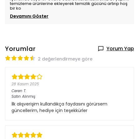
temizleme ürünlerine ekleyerek temizlik gücünü artırıp hoş
bir ko
Devamını Göster
Yorumlar
Yorum Yap
2 değerlendirmeye göre
28 Kasım 2025
Ceren
T.
Satın Alınmış
İlk alışverişim kullandıkça faydasını görürsem
güncellerim, hediye için teşekkürler