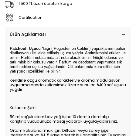
1.500 TL üzeri ücretsiz kargo
Certification
Ürün Açıklaması
Patchouli Uçucu Yağı
( Pogostemon Cablin ) yapraklarının buhar
distilasyonu ile elde edilmiş uçucu yağdır. Antimikrobial etkileri ile
bilinir. Parfüm notalarında alt nota olarak bilinir. Güçlü odunsu ve
tatlı misk bir kokusu vardır. Parfüm ve deodorant yapımında sık
tercih edilen uçucu yağlardandır. Cilt bakımında kuru ciltler için
yatıştırıcı özellikleri ile bilinir.
Kendine özgü aromatik karakteriyle aroma modülasyon
uygulamalarında kullanılmak üzere sunulan %100 saf uçucu
yağdır.
Kullanım Şekli:
50 ml soğuk sıkım baz yağ içine 10 damla damlatıp
karıştırıp vücudunuza masaj yaparak uygulayabilirsiniz.
Ortam kokulandırmak için; Diffuzer veya sprey şişe
içerisinde suya %1-5 ilave ederek kullanabilirsiniz. Ev yapımı