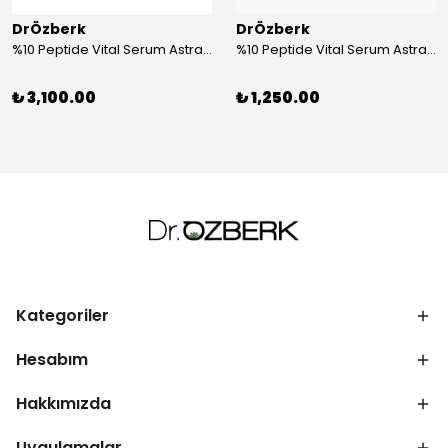
DrÖzberk
DrÖzberk
%10 Peptide Vital Serum Astragalus & Ginseng Extract 30 mL
%10 Peptide Vital Serum Astragalus & Ginseng Extract 10 mL
₺ 3,100.00
₺ 1,250.00
Kategoriler
Hesabım
Hakkımızda
Uygulamalar