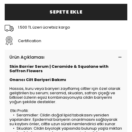
SEPETE EKLE
1.500 TL üzeri ücretsiz kargo
Certification
Ürün Açıklaması
Skin Barrier Serum | Ceramide & Squalane with
Saffron Flowers
Onarıcı Cilt Bariyeri Bakımı
Hassas, kuru veya bariyeri zayıflamış ciltler için özel olarak
geliştirilen bu serum; seramid, skualan, safran çiçeği ve
bitkisel özlerin eşsiz kombinasyonuyla cildin bariyerini
yoğun şekilde destekler.
Etki Profili:
•
Seramidler: Cildin doğal lipid tabakasını yeniden
yapılandırır. Epidermal bariyerin onarılmasını sağlayarak
su kaybını önler, ciltte uzun süreli nemlendirici etki sunar.
•
Skualan: Cildin biyolojik yapısında bulunup yaşla miktarı