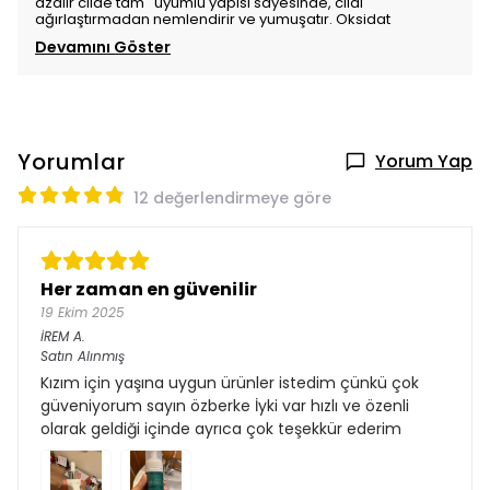
azalır cilde tam uyumlu yapısı sayesinde, cildi
ağırlaştırmadan nemlendirir ve yumuşatır. Oksidat
Devamını Göster
Yorumlar
Yorum Yap
12 değerlendirmeye göre
Her zaman en güvenilir
19 Ekim 2025
İREM
A.
Satın Alınmış
Kızım için yaşına uygun ürünler istedim çünkü çok
güveniyorum sayın özberke İyki var hızlı ve özenli
olarak geldiği içinde ayrıca çok teşekkür ederim