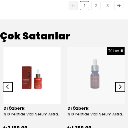
1
2
3
Çok Satanlar
Tükendi
DrÖzberk
DrÖzberk
%10 Peptide Vital Serum Astragalus & Ginseng Extract 30 mL
%10 Peptide Vital Serum Astragalus & Ginseng Extract 10 mL
₺ 3,100.00
₺ 1,250.00