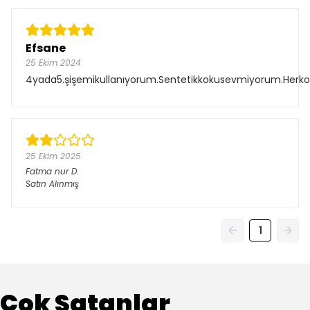
Efsane
25 Ekim 2024
4yada5.şişemikullanıyorum.Sentetikkokusevmiyorum.Herkoku
25 Ekim 2025
Fatma nur
D.
Satın Alınmış
1
Çok Satanlar