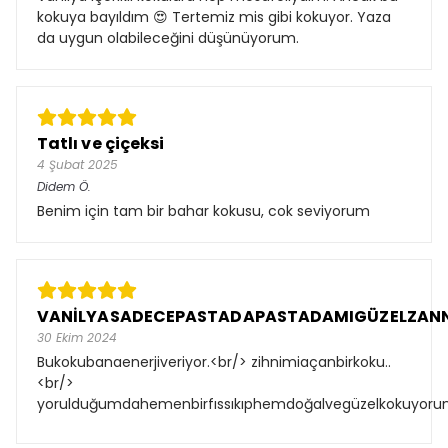
kokuya bayıldım 😍 Tertemiz mis gibi kokuyor. Yaza
da uygun olabileceğini düşünüyorum.
Tatlı ve çiçeksi
4 Şubat 2025
Didem
Ö.
Benim için tam bir bahar kokusu, cok seviyorum
VANİLYASADECEPASTADAPASTADAMIGÜZELZANN
30 Ekim 2024
Bukokubanaenerjiveriyor.<br/> zihnimiaçanbirkoku..
<br/>
yorulduğumdahemenbirfıssıkıphemdoğalvegüzelkokuyorum,