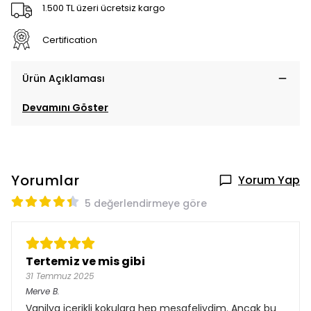
1.500 TL üzeri ücretsiz kargo
Certification
Ürün Açıklaması
Devamını Göster
Yorumlar
Yorum Yap
5 değerlendirmeye göre
Tertemiz ve mis gibi
31 Temmuz 2025
Merve
B.
Vanilya içerikli kokulara hep mesafeliydim. Ancak bu