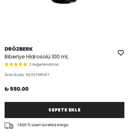
DRÖZBERK
Biberiye Hidrosolü 100 mL
2 değerlendirme
Ürün Kodu
:
BZZ27HRVE7
₺ 550.00
SEPETE EKLE
1.500 TL üzeri ücretsiz kargo