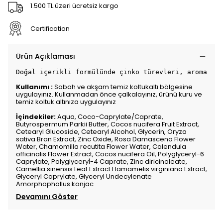
1.500 TL üzeri ücretsiz kargo
Certification
Ürün Açıklaması
Doğal içerikli formülünde çinko türevleri, aromatik 
Kullanımı :
Sabah ve akşam temiz koltukaltı bölgesine
uygulayınız. Kullanmadan önce çalkalayınız, ürünü kuru ve
temiz koltuk altınıza uygulayınız
İçindekiler:
Aqua, Coco-Caprylate/Caprate,
Butyrospermum Parkii Butter, Cocos nucifera Fruit Extract,
Cetearyl Glucoside, Cetearyl Alcohol, Glycerin, Oryza
sativa Bran Extract, Zinc Oxide, Rosa Damascena Flower
Water, Chamomilla recutita Flower Water, Calendula
officinalis Flower Extract, Cocos nucifera Oil, Polyglyceryl-6
Caprylate, Polyglycery|-4 Caprate, Zinc diricinoleate,
Camellia sinensis Leaf Extract Hamamelis virginiana Extract,
Glyceryl Caprylate, Glyceryl Undecylenate
Amorphophallus konjac
Devamını Göster