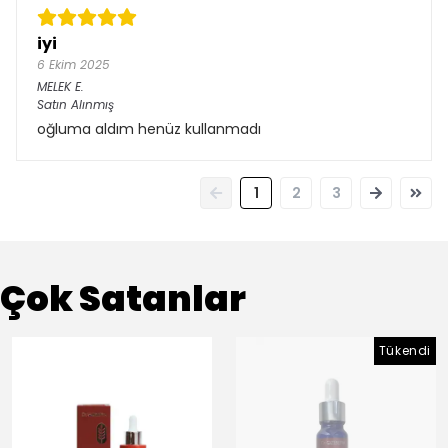
iyi
6 Ekim 2025
MELEK
E.
Satın Alınmış
oğluma aldım henüz kullanmadı
1
2
3
Çok Satanlar
Tükendi