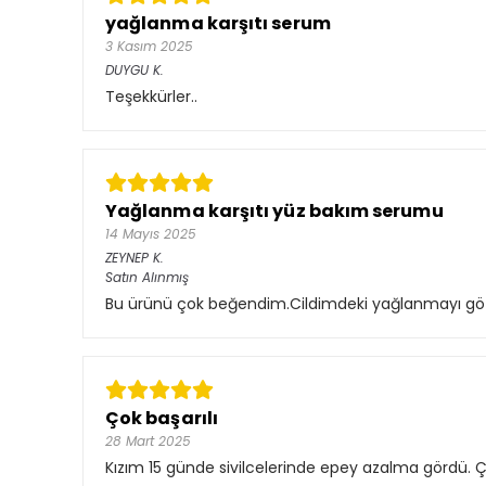
yağlanma karşıtı serum
3 Kasım 2025
DUYGU
K.
Teşekkürler..
Yağlanma karşıtı yüz bakım serumu
14 Mayıs 2025
ZEYNEP
K.
Satın Alınmış
Bu ürünü çok beğendim.Cildimdeki yağlanmayı gözle
Çok başarılı
28 Mart 2025
Kızım 15 günde sivilcelerinde epey azalma gördü