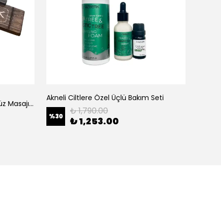
Akneli Ciltlere Özel Üçlü Bakım Seti
ALL D
925 Ayar Mini Gümüş Kaşık ( Yüz Masajı ve Cilde Krem Uygulaması )
₺ 1,790.00
%
30
₺ 1,253.00
₺ 75