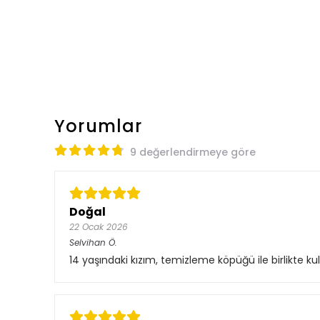
Yorumlar
9 değerlendirmeye göre
Doğal
22 Ocak 2026
Selvihan
Ö.
14 yaşındaki kızım, temizleme köpüğü ile birlikte k