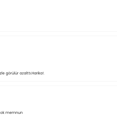
 görülür azalttı.Harika!.
. Çok memnun