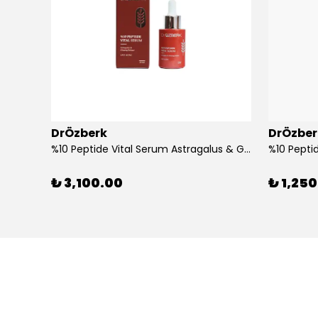
DrÖzberk
DrÖzber
%10 Peptide Vital Serum Astragalus & Ginseng Extract 30 mL
₺ 3,100.00
₺ 1,25