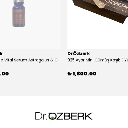
k
DrÖzberk
%10 Peptide Vital Serum Astragalus & Ginseng Extract 10 mL
0.00
₺ 1,800.00