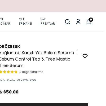
EL
GÜL
YAZ
0
ADINLAR
FREKANSI
FIRSATLARI
DRÖZBERK
Yağlanma Karşıtı Yüz Bakım Serumu |
Sebum Control Tea & Tree Mastic
Tree Serum
9 değerlendirme
Ürün Kodu
:
VEX1764KD9
₺ 650.00