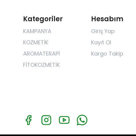
Kategoriler
Hesabım
KAMPANYA
Giriş Yap
KOZMETİK
Kayıt Ol
AROMATERAPİ
Kargo Takip
FİTOKOZMETİK