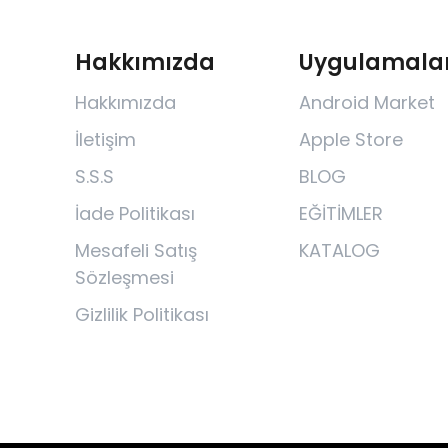
Hakkımızda
Uygulamala
Hakkımızda
Android Market
İletişim
Apple Store
S.S.S
BLOG
İade Politikası
EĞİTİMLER
Mesafeli Satış
KATALOG
Sözleşmesi
Gizlilik Politikası