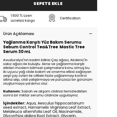
SEPETE EKLE
1.500 TL üzeri
Certification
ücretsiz kargo
Ürün Açıklaması
Yağlanma Karşıtı Yüz Bakım Serumu
Sebum Control Tea&Tree Mastic Tree
Serum 30 mL
Avusturalya'nın kadim bitkisi Çay ağacı, Akdeniz'in
sakız ağacı ile buluştu. Akne ve yağlanma karşıtı
etkileri modern bilimsel çalışmalara konu olmuş bu
iki uçucu yağ cilde bakım ve onarma etkisi sağlayan
yeşil çay özleri ile ciltteki fazla yağlanmayı kontrol
altına alıp, cildi yatıştırmaya ve pürüzsüz bir görünüm
oluşturmaya yardımcı olur.
Kullanım:
Sabah ve akşam cildinizi temizledikten
sonra bir miktar serumu cildinize uygulayınız.
İçindekiler:
Aqua, Aesculus hippocastanum
seed extract, Hamamelis Virginiana Leaf Extract,
Melaleuca alternifolia Leaf Oil, Niacinamide,
Glycyrrhiza glabra Root Extract, Glycerin,